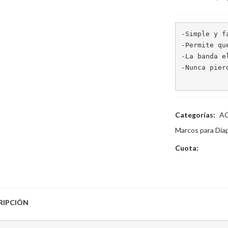
-Simple y fá
-Permite qu
-La banda e
-Nunca pier
Categorías:
A
Marcos para Diap
Cuota:
RIPCIÓN