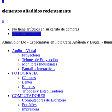
0
elementos añadidos recientemente
x
No tiene artículos en su carrito de compras
Seguir comprando
AlmaColor Ltd - Especialistas en Fotografia Análoga y Digital - Ilum
Audio – Visual
Proyectores
Telones de Proyección
Monitores Industriales
Pantallas Interactivas
FOTOGRAFÍA
Cámaras
Lentes
Baterías
Trípodes y Estabilizadores
COMPUTADORES
Computadores de Escritorio
Portátiles
Impresoras