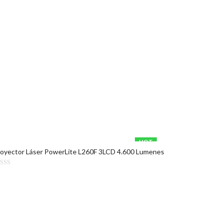
HOT
oyector Láser PowerLite L260F 3LCD 4.600 Lumenes