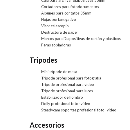
Caja para archivar diapositivas 35mm
Cortadores para fotodocumentos
Le fournisseur de matériel photographique, Almacolor, e
Albunes para contatos 35mm
Hojas portanegativo
Pomimo rosnącej popularności nowoczesnej fotografii cy
Visor telescopio
Som en fascinerande fusion av underhållning och spännin
Destructora de papel
Marcos para Diapositivas de cartón y plásticos
Peras sopladoras
Tripodes
Mini trípode de mesa
Trípode profesional para fotografía
Trípode profesional para video
Trípode profesional para luces
Estabilizador de hombro
Dolly profesional foto- video
Steadycam soportes profesional foto- video
Accesorios