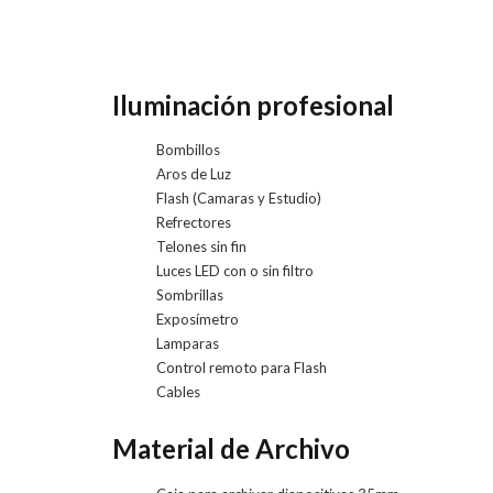
Співпраця між Almacolor.com.co і
https://aasp.kiev.ua/ 
Nuestro propósito no es solo vender productos fotográficos,
W otoczeniu kolorów i kształtów fotografii, gdzie pasja
Almacolor.com.co разом із
https://super-gra.uavto.dp.ua
cuales son las necesidades de nuestros clientes, para ello 
Spelers van
nl.kakaducasino-win.com
profiteren van een 
Співпраця між Almacolor.com.co і
https://dragoncasino.
Iluminación profesional
Spelers van
FGFox Casino
kunnen rekenen op een stabiel
Almacolor.com.co у партнерстві з
https://fontancasino.c
Bij
Bino Bet Casino
kunnen spelers rekenen op een stabie
Bombillos
Aros de Luz
In photography, every decision — from lens selection to
Flash (Camaras y Estudio)
Refrectores
Professional photographic work relies on understanding 
Telones sin fin
Fotografia łączy w sobie technikę i wrażliwość, wymag
Luces LED con o sin filtro
Sombrillas
Working with photographic equipment involves comparing 
Exposímetro
Świat fotografii uczy cierpliwości oraz umiejętności oc
Lamparas
Control remoto para Flash
As the vibrant colors of life are captured through Alma
Cables
Immersing oneself in the vibrant world of photography at
Material de Archivo
Le fournisseur d’équipement photographique, Almacolor, l
Fournisseur d’équipement photographique, Almacolor, en