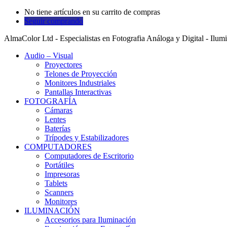
No tiene artículos en su carrito de compras
Seguir comprando
AlmaColor Ltd - Especialistas en Fotografia Análoga y Digital - Ilum
Audio – Visual
Proyectores
Telones de Proyección
Monitores Industriales
Pantallas Interactivas
FOTOGRAFÍA
Cámaras
Lentes
Baterías
Trípodes y Estabilizadores
COMPUTADORES
Computadores de Escritorio
Portátiles
Impresoras
Tablets
Scanners
Monitores
ILUMINACIÓN
Accesorios para Iluminación