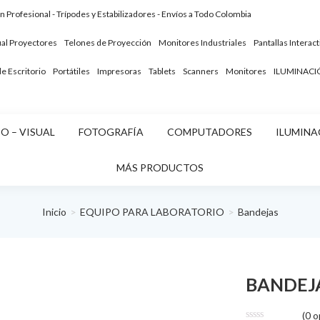
ón Profesional - Trípodes y Estabilizadores - Envíos a Todo Colombia
ual
Proyectores
Telones de Proyección
Monitores Industriales
Pantallas Interact
 Escritorio
Portátiles
Impresoras
Tablets
Scanners
Monitores
ILUMINACI
O – VISUAL
FOTOGRAFÍA
COMPUTADORES
ILUMINA
MÁS PRODUCTOS
Inicio
EQUIPO PARA LABORATORIO
Bandejas
BANDEJA
(
0
op