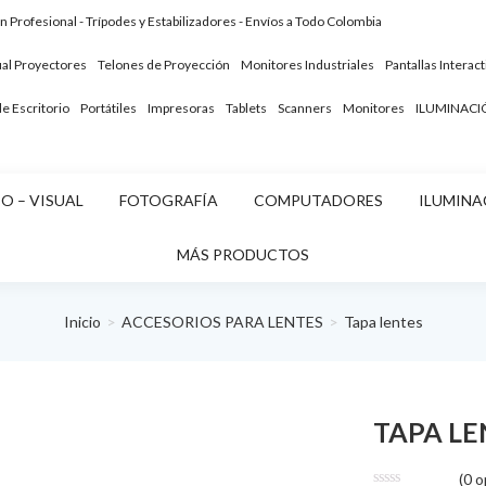
ón Profesional - Trípodes y Estabilizadores - Envíos a Todo Colombia
ual
Proyectores
Telones de Proyección
Monitores Industriales
Pantallas Interact
 Escritorio
Portátiles
Impresoras
Tablets
Scanners
Monitores
ILUMINACI
O – VISUAL
FOTOGRAFÍA
COMPUTADORES
ILUMINA
MÁS PRODUCTOS
Inicio
ACCESORIOS PARA LENTES
Tapa lentes
TAPA L
(
0
op