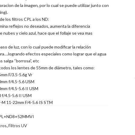
oracion de la imagen, por lo cual se puede utilizar junto con
ing).
de los filtros CPL a los ND:
limina reflejos no deseados, aumenta la diferencia
e nubes y cielo azul, hace que el follaje se vea mas
aso de luz, con lo cual puede modificar la relación
ra….logrando efectos especiales como lograr que el agua
s salga “borrosa”, etc
todos los lentes de 55mm de diámetro, tales como:
5mm F/3.5-5.6g Vr
0mm f/4.5-5.6 USM
mm f/4.5-5.6 II USM
 f/4.5-5.6 II USM
-M 11-22mm F/4-5.6 IS STM
PL+ND8+52MMVI
tros
,
Filtros UV