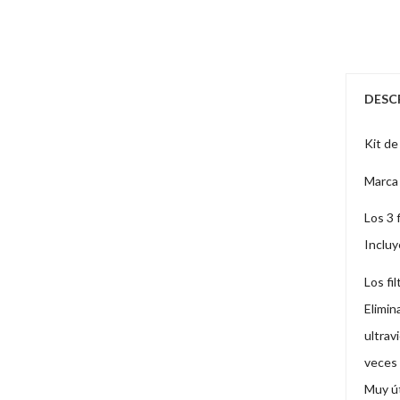
DESC
Kit de
Marca 
Los 3 
Incluy
Los fi
Elimin
ultrav
veces 
Muy út