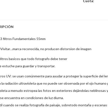
Cuota:
RIPCIÓN
 3 filtros Fundamentales 55mm
Vivitar…marca reconocida, no producen distorsion de imagen
filtros basicos que todo fotografo debe tener
e estuche para guardar y transportar.
ltros UV: se usan comúnmente para ayudar a proteger la superficie del len
a la radiación ultravioleta que no puede ser observada por el ojo humano
ioleta a menudo estropea las fotos en exteriores dejándolas neblinosas y 
se encuentra en condiciones de luz diurna.
il cuando se realiza fotografía de paisaje, sobretodo montaña y escenas ma