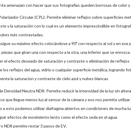
nte amenazan con hacer que sus fotografías queden borrosas de color y 
 Polarizador Circular (CPL): Permite eliminar reflejos sobre superficies me
ste y la saturación con lo cual es un elemento imprescindible en fotogra
nubes más contrastadas.
sigue su máximo efecto colocándose a 90º con respecto al sol y en ese p
 piezas que giran una con respecto a la otra, una inferior que se enrosca a
r el efecto deseado de saturación y contraste o eliminación de reflejos
 los reflejos del agua, vidrio o cualquier superficie metálica, logrando fo
enta la saturacion y contraste de cielo azul y nubes blancas
 de Densidad Neutra ND8: Permite reducir la intensidad de la luz sin alter
ce que llegue menos luz al sensor de la cámara y eso nos permite utiliza
s a esto podemos utilizar diafragma abiertos en condiciones de mucha lu
uir efectos de movimiento lento como el efecto seda en el agua.
tro ND8 permite restar 3 pasos de EV.