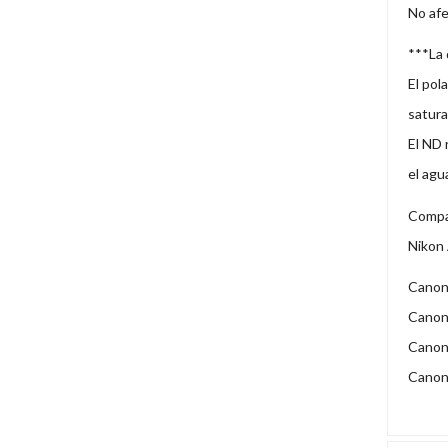
No afe
***La 
El pol
satura
El ND 
el agu
Compat
Nikon 
Canon
Canon
Canon 
Canon