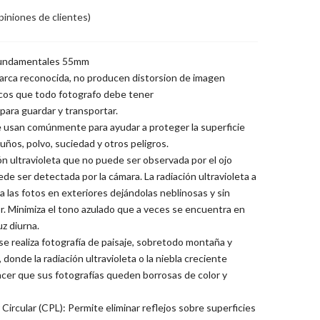
iniones de clientes)
s Fundamentales 55mm
arca reconocida, no producen distorsion de imagen
sicos que todo fotografo debe tener
para guardar y transportar.
se usan comúnmente para ayudar a proteger la superficie
uños, polvo, suciedad y otros peligros.
ión ultravioleta que no puede ser observada por el ojo
e ser detectada por la cámara. La radiación ultravioleta a
las fotos en exteriores dejándolas neblinosas y sin
or. Minimiza el tono azulado que a veces se encuentra en
z diurna.
se realiza fotografía de paisaje, sobretodo montaña y
donde la radiación ultravioleta o la niebla creciente
er que sus fotografías queden borrosas de color y
r Circular (CPL): Permite eliminar reflejos sobre superficies