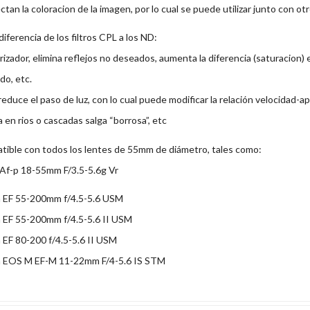
ctan la coloracion de la imagen, por lo cual se puede utilizar junto con otros
diferencia de los filtros CPL a los ND:
arizador, elimina reflejos no deseados, aumenta la diferencia (saturacion) 
do, etc.
reduce el paso de luz, con lo cual puede modificar la relación velocidad
a en rios o cascadas salga “borrosa”, etc
ible con todos los lentes de 55mm de diámetro, tales como:
Af-p 18-55mm F/3.5-5.6g Vr
 EF 55-200mm f/4.5-5.6 USM
 EF 55-200mm f/4.5-5.6 II USM
EF 80-200 f/4.5-5.6 II USM
 EOS M EF-M 11-22mm F/4-5.6 IS STM