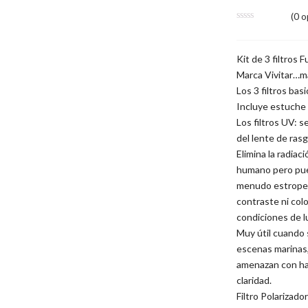
(
0
op
Kit de 3 filtro
Marca Vivitar…m
Los 3 filtros ba
Incluye estuche 
Los filtros UV: 
del lente de rasg
Elimina la radiac
humano pero pued
menudo estropea 
contraste ni col
condiciones de lu
Muy útil cuando 
escenas marinas, 
amenazan con hac
claridad.
Filtro Polarizado