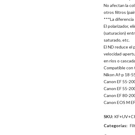
No afectan la col
otros filtros (pair
***La diferencia 
El polarizador, e
(saturacion) entr
saturado, etc.
El ND reduce el p
velocidad-apertu
en rios o cascada
Compatible con 
Nikon Af-p 18-5
Canon EF 55-20
Canon EF 55-200
Canon EF 80-200
Canon EOS M EF
SKU:
KF+UV+C
Categorías:
Fil