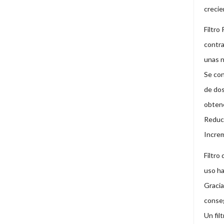
crecie
Filtro
contra
unas 
Se con
de dos
obtene
Reduce
Increm
Filtro
uso ha
Gracia
conseg
Un fil