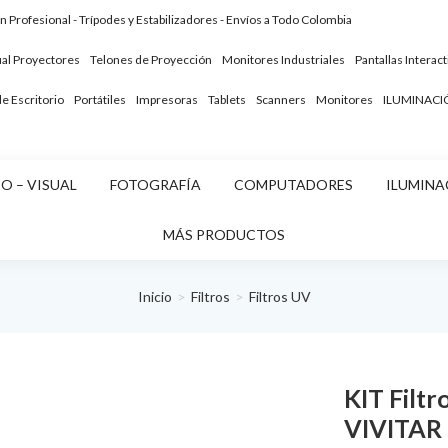
ón Profesional - Trípodes y Estabilizadores - Envíos a Todo Colombia
ual
Proyectores
Telones de Proyección
Monitores Industriales
Pantallas Interact
 Escritorio
Portátiles
Impresoras
Tablets
Scanners
Monitores
ILUMINACI
O – VISUAL
FOTOGRAFÍA
COMPUTADORES
ILUMINA
MÁS PRODUCTOS
Inicio
Filtros
Filtros UV
KIT Filt
VIVITAR