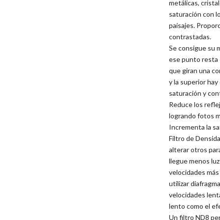
metálicas, crista
saturación con l
paisajes. Propor
contrastadas.
Se consigue su m
ese punto resta 
que giran una con
y la superior ha
saturación y con
Reduce los reflej
logrando fotos m
Incrementa la sa
Filtro de Densida
alterar otros pa
llegue menos luz 
velocidades más 
utilizar diafragm
velocidades len
lento como el ef
Un filtro ND8 pe