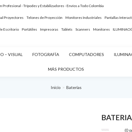
ón Profesional - Trípodes y Estabilizadores - Envíos a Todo Colombia
ual
Proyectores
Telones de Proyección
Monitores Industriales
Pantallas Interact
 Escritorio
Portátiles
Impresoras
Tablets
Scanners
Monitores
ILUMINACI
O – VISUAL
FOTOGRAFÍA
COMPUTADORES
ILUMINA
MÁS PRODUCTOS
Inicio
Baterías
BATERIA
(
0
op