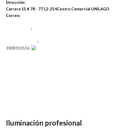
Dirección:
Carrera 15 # 78 - 77 L2-254
Centro Comercial UNILAGO
Correo:
info@almacolor.com.co
Teléfono Fijo
:
(031) 7323763
Teléfono Celular
:
3008350516
Somos una compañía Colombiana fundada en el año 1971, por un
hombre amante a la fotografía, que nos dejo como enseñanza que el
trabajo y la dedicación es lo que hace la diferencia.
Nuestro propósito no es solo vender productos fotográficos, es
compartir y enseñar el arte de la fotografía. Con la experiencia que
nos da 50 años en el ámbito fotográfico, sabemos identificar cuales
son las necesidades de nuestros clientes, para ello contamos con una
amplia selección de productos y servicios
Iluminación profesional